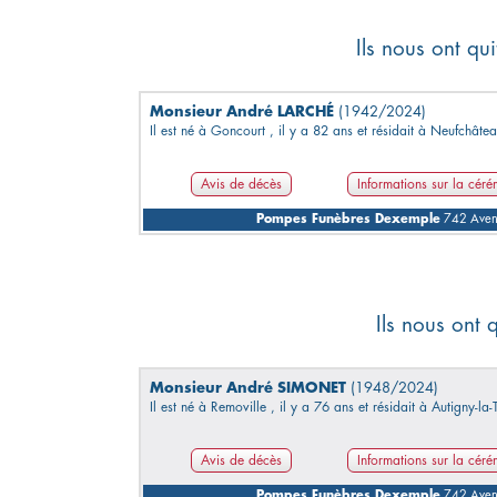
Ils nous ont qu
Monsieur André LARCHÉ
(1942/2024)
Il est né à Goncourt , il y a 82 ans et résidait à Neufchâtea
Avis de décès
Informations sur la cér
Pompes Funèbres Dexemple
742 Avenu
Ils nous ont 
Monsieur André SIMONET
(1948/2024)
Il est né à Removille , il y a 76 ans et résidait à Autigny-la-
Avis de décès
Informations sur la cér
Pompes Funèbres Dexemple
742 Avenu