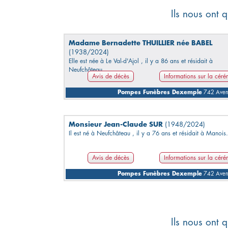
Ils nous ont q
Madame Bernadette THUILLIER née BABEL
(1938/2024)
Elle est née à Le Val-d'Ajol , il y a 86 ans et résidait à
Neufchâteau.
Avis de décès
Informations sur la cér
Pompes Funèbres Dexemple
742 Avenu
Monsieur Jean-Claude SUR
(1948/2024)
Il est né à Neufchâteau , il y a 76 ans et résidait à Manois.
Avis de décès
Informations sur la cér
Pompes Funèbres Dexemple
742 Avenu
Ils nous ont q