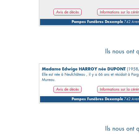
Avis de décès
Informations sur la cér
Pompes Funèbres Dexemple
742 Avenu
Ils nous ont 
Madame Edwige HARROY née DUPONT
(1958
Elle est née à Neufchâteau , il y a 66 ans et résidait à Parg
Mureau.
Avis de décès
Informations sur la cér
Pompes Funèbres Dexemple
742 Avenu
Ils nous ont 