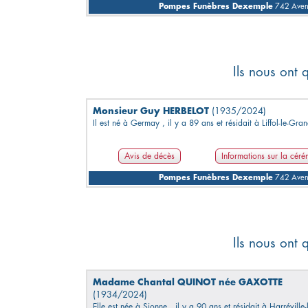
Pompes Funèbres Dexemple
742 Avenu
Ils nous ont 
Monsieur Guy HERBELOT
(1935/2024)
Il est né à Germay , il y a 89 ans et résidait à Liffol-le-Gra
Avis de décès
Informations sur la cér
Pompes Funèbres Dexemple
742 Avenu
Ils nous ont 
Madame Chantal QUINOT née GAXOTTE
(1934/2024)
Elle est née à Sionne , il y a 90 ans et résidait à Harréville-