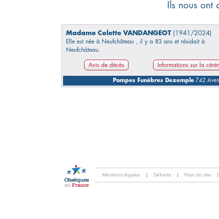
Ils nous ont 
Madame Colette VANDANGEOT
(1941/2024)
Elle est née à Neufchâteau , il y a 83 ans et résidait à
Neufchâteau.
Avis de décès
Informations sur la cér
Pompes Funèbres Dexemple
742 Avenu
Mentions légales
|
Défunts
|
Plan du site
|