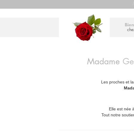
À
Bie
che
Madame
Ge
Les proches et la
_
Mada
Elle est née 
Tout notre soutie