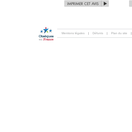
IMPRIMER CET AVIS
Mentions légales
|
Défunts
|
Plan du site
|