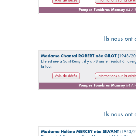
Avis de décès
Informations sur la cér
Pompes Funèbres Mansuy
64 A R
Ils nous ont
Madame Chantal ROBERT née GILOT
(1948/20
Elle est née à Saint-Rémy , il y a 78 ans et résidait à Faver
la-Tour.
Avis de décès
Informations sur la cér
Pompes Funèbres Mansuy
64 A R
Ils nous ont
Madame Hèlène MERCEY née SILVANT
(1943/2