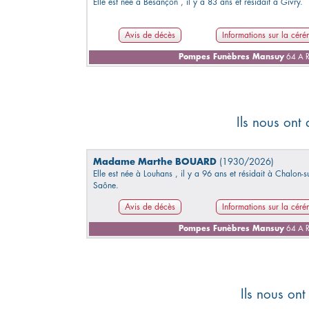
Elle est née à Besançon , il y a 83 ans et résidait à Givry.
Avis de décès
Informations sur la cér
Pompes Funèbres Mansuy
64 A R
Ils nous ont
Madame Marthe BOUARD
(1930/2026)
Elle est née à Louhans , il y a 96 ans et résidait à Chalon-su
Saône.
Avis de décès
Informations sur la cér
Pompes Funèbres Mansuy
64 A R
Ils nous ont