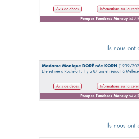
Avis de décès
Informations sur la cér
Pompes Funèbres Mansuy
64 A R
Ils nous ont
Madame Monique DORÉ née KORN
(1939/202
Elle est née à Rochefort , il y a 87 ans et résidait à Mellece
Avis de décès
Informations sur la cér
Pompes Funèbres Mansuy
64 A R
Ils nous ont