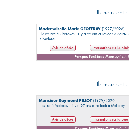
Ils nous ont q
Mademoiselle Marie GEOFFRAY
(1927/2026)
Elle est née à Chenôves , il y a 99 ans et résidait à Saint-
le-National.
Avis de décès
Informations sur la cér
Pompes Funèbres Mansuy
64 A R
Ils nous ont q
Monsieur Raymond PILLOT
(1929/2026)
Il est né à Mellecey , il y a 97 ans et résidait à Mellecey.
Avis de décès
Informations sur la cér
Pompes Funèbres Mansuy
64 A R