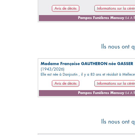
Avis de décès
Informations sur la cér
Pompes Funèbres Mansuy
64 A R
Ils nous ont q
Madame Françoise GAUTHERON née GASSER
(1943/2026)
Elle est née à Danjoutin , il y a 83 ans et résidait à Mellece
Avis de décès
Informations sur la cér
Pompes Funèbres Mansuy
64 A R
Ils nous ont q