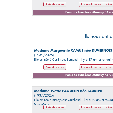
Avis de décès
Informations sur la cér
Pompes Funèbres Mansuy
64 A R
Ils nous ont q
Madame Marguerite CAMUS née DUVERNOIS
(1939/2026)
Elle est née à Curtil-sous-Burnand , il y a 87 ans et résidait
Avis de décès
Informations sur la cér
Pompes Funèbres Mansuy
64 A R
Madame Yvette PAQUELIN née LAURENT
(1937/2026)
Elle est née à Bissey-sous-Cruchaud , il y a 89 ans et résida
Saint-Marcel.
Avis de décès
Informations sur la cér