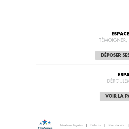
ESPAC
TÉMOIGNER,
DÉPOSER SE
ESP
DÉROULE
VOIR LA 
Mentions légales
|
Défunts
|
Plan du site
|