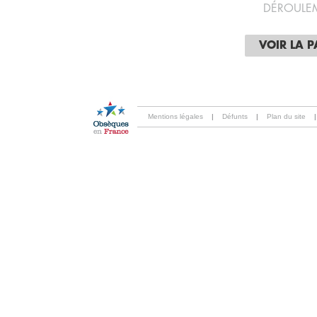
DÉROULE
VOIR LA 
Mentions légales
|
Défunts
|
Plan du site
|