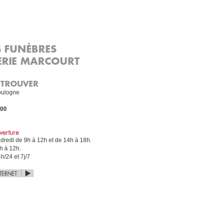
 FUNÈBRES
RIE MARCOURT
 TROUVER
oulogne
900
verture
dredi de 9h à 12h et de 14h à 18h.
h à 12h.
/24 et 7j/7
NTERNET