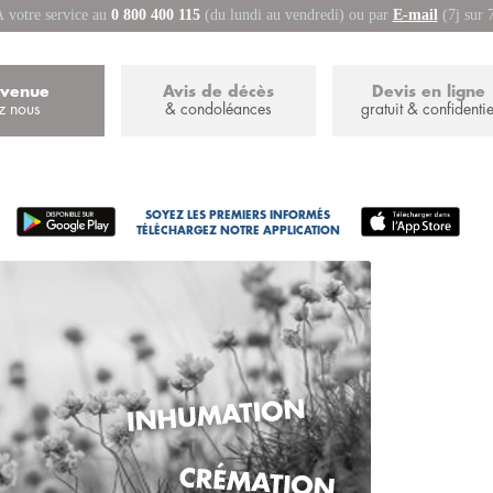
 votre service au
0 800 400 115
(du lundi au vendredi) ou par
E-mail
(7j sur 
nvenue
Avis de décès
Devis en ligne
z nous
& condoléances
gratuit & confidentie
SOYEZ LES PREMIERS INFORMÉS
TÉLÉCHARGEZ NOTRE APPLICATION
n devis obsèques complet
arif dans les meilleurs délais
ROCHE