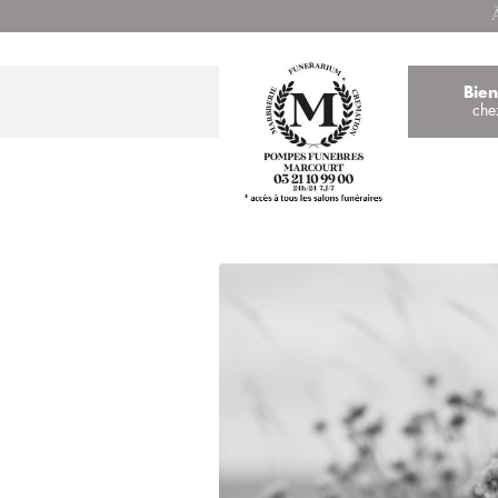
À
Bie
che
Réalisez u
et obtenez un t
LE DÉCÈS DE VOTRE P
VIENT DE SURVENIR
DEVIS URGENT