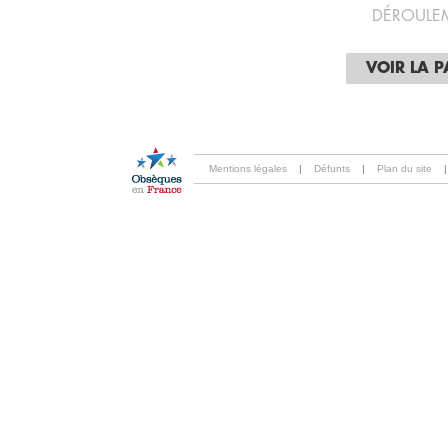
DÉROULE
VOIR LA 
Mentions légales
|
Défunts
|
Plan du site
|