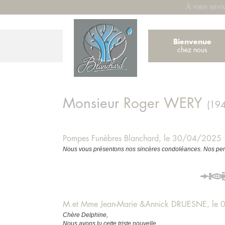
À votre servi
Bienvenue
chez nous
Monsieur
Roger
WERY
(19
Pompes Funèbres Blanchard, le 30/04/2025
Nous vous présentons nos sincères condoléances. Nos pens
M.et Mme Jean-Marie &Annick DRUESNE, le
Chère Delphine,
Nous avons lu cette triste nouvelle.