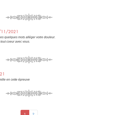
9/11/2021
s quelques mots alléger votre douleur.
tout coeur avec vous.
021
ille en cette épreuve
1
2