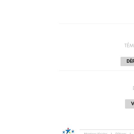
TÉM
DÉ
V
Mentions légales
|
Défunts
|