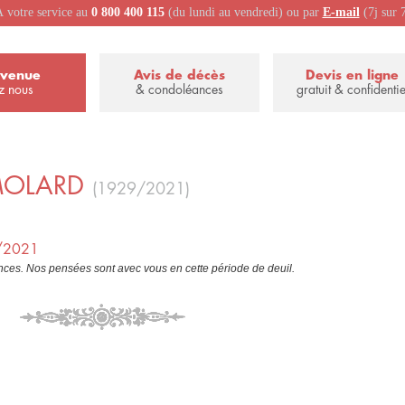
 votre service au
0 800 400 115
(du lundi au vendredi) ou par
E-mail
(7j sur 
nvenue
Avis de décès
Devis en ligne
z nous
& condoléances
gratuit & confidentie
OLARD
(1929/2021)
1/2021
ces. Nos pensées sont avec vous en cette période de deuil.