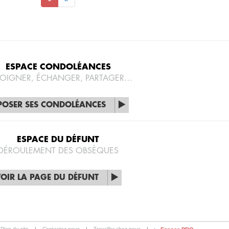
ESPACE CONDOLÉANCES
OIGNER, ÉCHANGER, PARTAGER…
POSER SES CONDOLÉANCES
ESPACE DU DÉFUNT
DÉROULEMENT DES OBSÈQUES
OIR LA PAGE DU DÉFUNT
Plan du site
|
Contactez-nous
|
Travailler chez nous
|