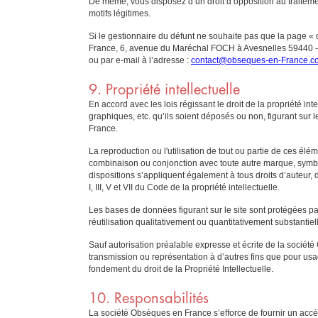
De même, vous disposez d’un droit d’opposition au traitem
motifs légitimes.
Si le gestionnaire du défunt ne souhaite pas que la page « 
France, 6, avenue du Maréchal FOCH à Avesnelles 59440 - Fr
ou par e-mail à l’adresse :
contact@obseques-en-France.c
9. Propriété intellectuelle
En accord avec les lois régissant le droit de la propriété int
graphiques, etc. qu’ils soient déposés ou non, figurant sur 
France.
La reproduction ou l'utilisation de tout ou partie de ces élé
combinaison ou conjonction avec toute autre marque, symbol
dispositions s’appliquent également à tous droits d’auteur, 
I, III, V et VII du Code de la propriété intellectuelle.
Les bases de données figurant sur le site sont protégées par 
réutilisation qualitativement ou quantitativement substanti
Sauf autorisation préalable expresse et écrite de la sociét
transmission ou représentation à d’autres fins que pour usag
fondement du droit de la Propriété Intellectuelle.
10. Responsabilités
La société Obsèques en France s’efforce de fournir un accès