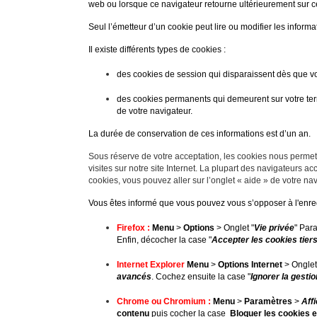
web ou lorsque ce navigateur retourne ultérieurement sur c
Seul l’émetteur d’un cookie peut lire ou modifier les inform
Il existe différents types de cookies :
des cookies de session qui disparaissent dès que vous
des cookies permanents qui demeurent sur votre term
de votre navigateur.
La durée de conservation de ces informations est d’un an.
Sous réserve de votre acceptation, les cookies nous permet
visites sur notre site Internet. La plupart des navigateurs a
cookies, vous pouvez aller sur l’onglet « aide » de votre na
Vous êtes informé que vous pouvez vous s’opposer à l'enreg
Firefox :
Menu
>
Options
> Onglet "
Vie privée
"
Para
Enfin, décocher la case "
Accepter les cookies tier
Internet Explorer
Menu
>
Options Internet
> Onglet
avancés
.
Cochez ensuite la case "
Ignorer la gesti
Chrome ou Chromium :
Menu
>
Paramètres
>
Aff
contenu
puis cocher la case
Bloquer les cookies e