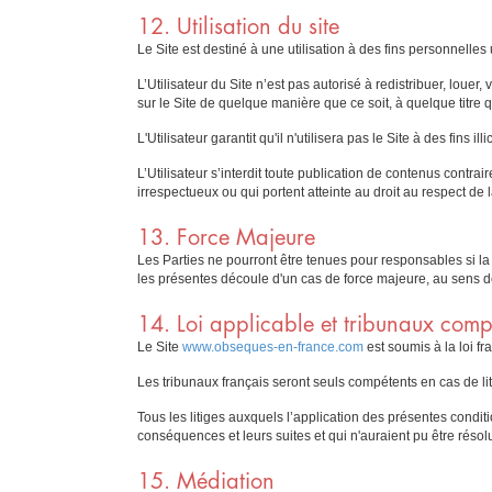
12. Utilisation du site
Le Site est destiné à une utilisation à des fins personnelles
L’Utilisateur du Site n’est pas autorisé à redistribuer, loue
sur le Site de quelque manière que ce soit, à quelque titre 
L'Utilisateur garantit qu'il n'utilisera pas le Site à des fins illic
L’Utilisateur s’interdit toute publication de contenus contra
irrespectueux ou qui portent atteinte au droit au respect de l
13. Force Majeure
Les Parties ne pourront être tenues pour responsables si la
les présentes découle d'un cas de force majeure, au sens de 
14. Loi applicable et tribunaux comp
Le Site
www.obseques-en-france.com
est soumis à la loi fr
Les tribunaux français seront seuls compétents en cas de lit
Tous les litiges auxquels l’application des présentes condition
conséquences et leurs suites et qui n'auraient pu être réso
15. Médiation