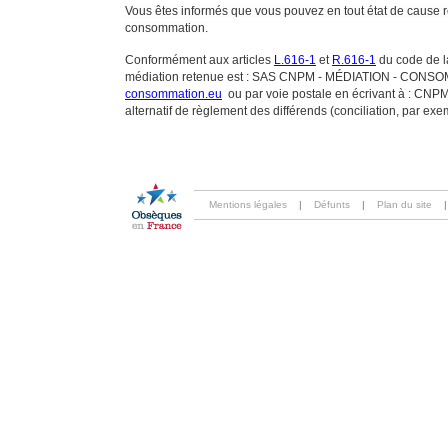
Vous êtes informés que vous pouvez en tout état de cause 
consommation.
Conformément aux articles
L.616-1
et
R.616-1
du code de la
médiation retenue est : SAS CNPM - MÉDIATION - CONSOMMA
consommation.eu
ou par voie postale en écrivant à : 
alternatif de règlement des différends (conciliation, par ex
Mentions légales
|
Défunts
|
Plan du site
|