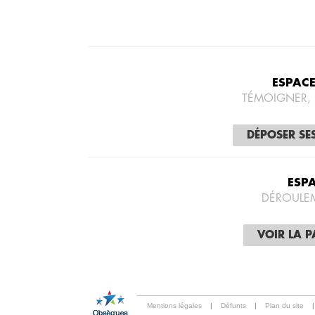
ESPAC
TÉMOIGNER,
DÉPOSER SE
ESP
DÉROULE
VOIR LA 
Mentions légales
|
Défunts
|
Plan du site
|