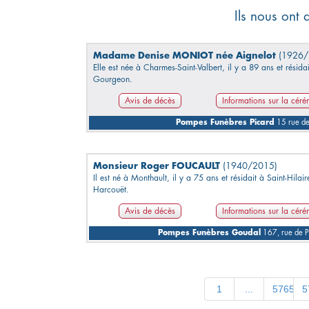
Ils nous ont 
Madame Denise MONIOT née Aignelot
(1926/
Elle est née à Charmes-Saint-Valbert, il y a 89 ans et résidai
Gourgeon.
Avis de décès
Informations sur la cér
Pompes Funèbres Picard
15 rue d
Monsieur Roger FOUCAULT
(1940/2015)
Il est né à Monthault, il y a 75 ans et résidait à Saint-Hilair
Harcouët.
Avis de décès
Informations sur la cér
Pompes Funèbres Goudal
167, rue de 
1
...
5765
5