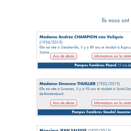
Ils nous ont
Madame Andrée CHAMPION née Voilquin
(1926/2015)
Elle est née à Gendreville, il y a 89 ans et résidait à Rupt-su
Saône.
Avis de décès
Informations sur la cér
Pompes Funèbres Picard
15 rue d
Madame Simonne THUILLIER
(1922/2015)
Elle est née à Suresnes, il y a 93 ans et résidait à Saint-Ge
de-Reintembault.
Avis de décès
Informations sur la cér
Pompes Funèbres Goudal Jouenne
Monsieur JEAN SALESSE
(1920/2015)