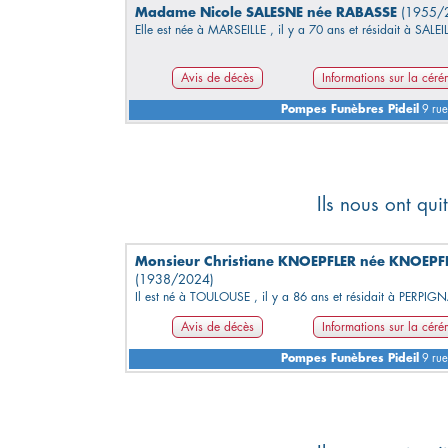
Madame Nicole SALESNE née RABASSE
(1955/
Elle est née à MARSEILLE , il y a 70 ans et résidait à SALEI
Avis de décès
Informations sur la cér
Pompes Funèbres Pideil
9 rue
Ils nous ont qu
Monsieur Christiane KNOEPFLER née KNOEPF
(1938/2024)
Il est né à TOULOUSE , il y a 86 ans et résidait à PERPIG
Avis de décès
Informations sur la cér
Pompes Funèbres Pideil
9 rue