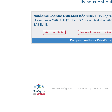
Ils nous ont q
Madame Jeanne DURAND née SERRE
(1925/20
Elle est née à CABESTANY , il y a 97 ans et résidait à LA
BAS ELNE.
Avis de décès
Informations sur la cér
Pompes Funèbres Pideil
9 rue
Mentions légales
|
Défunts
|
Plan du site
|