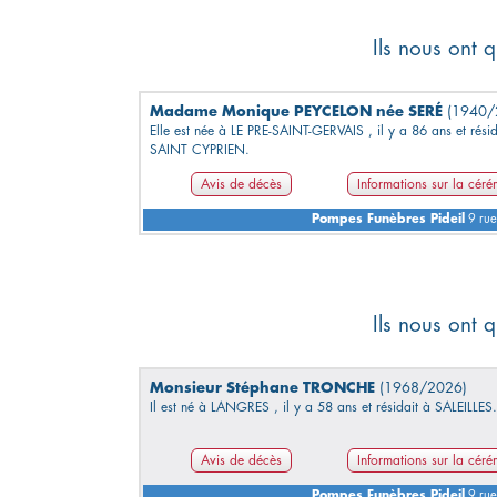
Ils nous ont q
Madame Monique PEYCELON née SERÉ
(1940/
Elle est née à LE PRE-SAINT-GERVAIS , il y a 86 ans et résid
SAINT CYPRIEN.
Avis de décès
Informations sur la cér
Pompes Funèbres Pideil
9 rue
Ils nous ont q
Monsieur Stéphane TRONCHE
(1968/2026)
Il est né à LANGRES , il y a 58 ans et résidait à SALEILLES.
Avis de décès
Informations sur la cér
Pompes Funèbres Pideil
9 rue