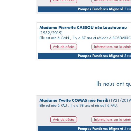
Avis de décès
Informations sur la cér
Pompes Funèbres Mignard
5 rue
Madame Pierrette CASSOU née Loustaunau
(1932/2019)
Elle est née à GAN , il y a 87 ans et résidait à BOSDARR
Avis de décès
Informations sur la cér
Pompes Funèbres Mignard
5 rue
Ils nous ont q
Madame Yvette COMAS née FerriÉ
(1921/2019
Elle est née à PAU , il y a 98 ans et résidait à PAU.
Avis de décès
Informations sur la cér
Pompes Funèbres Mignard
5 rue