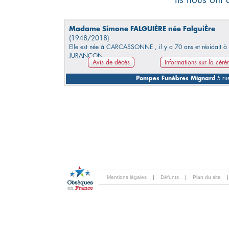
Madame Simone FALGUIÈRE née FalguiÈre
(1948/2018)
Elle est née à CARCASSONNE , il y a 70 ans et résidait à
JURANCON.
Avis de décès
Informations sur la cér
Pompes Funèbres Mignard
5 rue
Mentions légales
|
Défunts
|
Plan du site
|