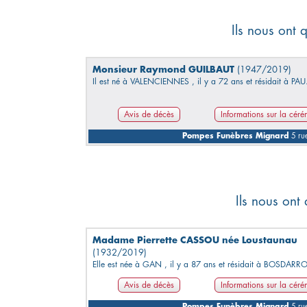
Ils nous ont 
Monsieur Raymond GUILBAUT
(1947/2019)
Il est né à VALENCIENNES , il y a 72 ans et résidait à PAU
Avis de décès
Informations sur la cér
Pompes Funèbres Mignard
5 rue
Ils nous ont
Madame Pierrette CASSOU née Loustaunau
(1932/2019)
Elle est née à GAN , il y a 87 ans et résidait à BOSDARR
Avis de décès
Informations sur la cér
Pompes Funèbres Mignard
5 rue