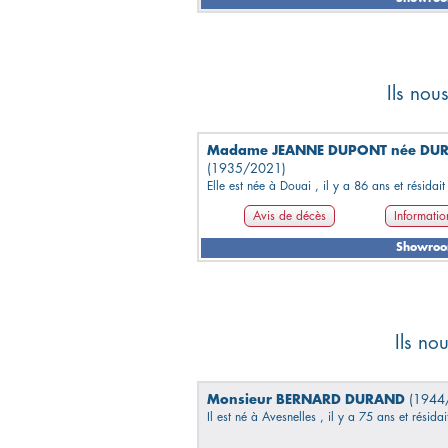
Ils nou
Madame JEANNE DUPONT née DU
(1935/2021)
Elle est née à Douai , il y a 86 ans et résidait 
Avis de décès
Informatio
Showro
Ils no
Monsieur BERNARD DURAND
(1944
Il est né à Avesnelles , il y a 75 ans et résida