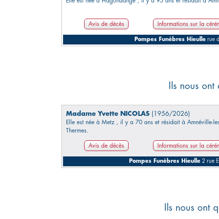
Elle est née à Hagondange , il y a 95 ans et résidait à Amn
Avis de décès
Informations sur la cér
Pompes Funèbres Hieulle
rue 
Ils nous ont
Madame Yvette NICOLAS
(1956/2026)
Elle est née à Metz , il y a 70 ans et résidait à Amnéville-le
Thermes.
Avis de décès
Informations sur la cér
Pompes Funèbres Hieulle
2 rue E
Ils nous ont q