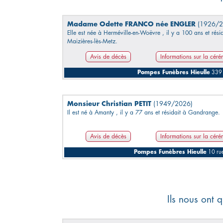
Madame Odette FRANCO née ENGLER
(1926/2
Elle est née à Herméville-en-Woëvre , il y a 100 ans et rési
Maizières-lès-Metz.
Avis de décès
Informations sur la cér
Pompes Funèbres Hieulle
339 
Monsieur Christian PETIT
(1949/2026)
Il est né à Amanty , il y a 77 ans et résidait à Gandrange.
Avis de décès
Informations sur la cér
Pompes Funèbres Hieulle
10 ru
Ils nous ont q