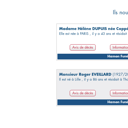
Ils no
Madame Hélène DUPUIS née Copp
Elle est née à PARIS , il y a 43 ans et résidai
Avis de décès
Informatio
Hamon Funé
Monsieur Roger EVEILLARD
(1927/2
Il est né à Lille , il y a 86 ans et résidait à T
Avis de décès
Informatio
Hamon Funé