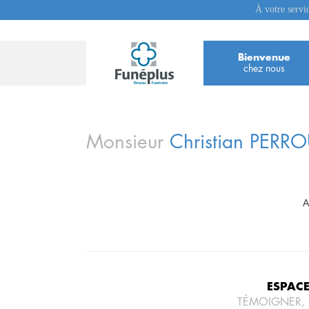
À votre servi
Bienvenue
chez nous
Monsieur
Christian
PERR
A
ESPAC
TÉMOIGNER,