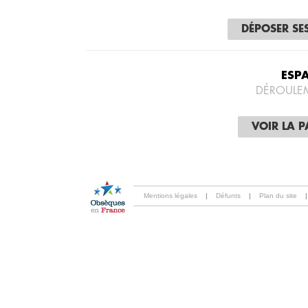
DÉPOSER SE
ESP
DÉROULE
VOIR LA 
Mentions légales
|
Défunts
|
Plan du site
|