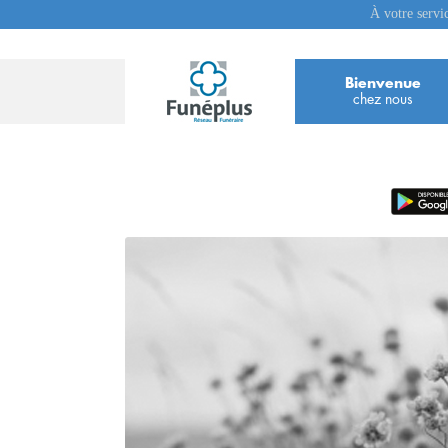
À votre servi
Bienvenue
chez nous
Réalisez un devis obs
et obtenez un tarif dans le
LE DÉCÈS DE VOTRE PROCHE
VIENT DE SURVENIR
DEVIS URGENT