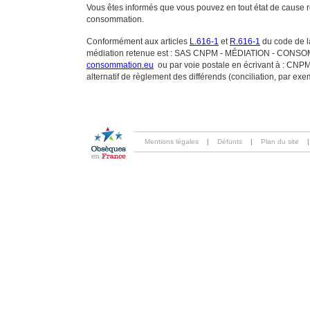
Vous êtes informés que vous pouvez en tout état de cause 
consommation.
Conformément aux articles
L.616-1
et
R.616-1
du code de la
médiation retenue est : SAS CNPM - MÉDIATION - CONSOMMA
consommation.eu
ou par voie postale en écrivant à : 
alternatif de règlement des différends (conciliation, par ex
Mentions légales
|
Défunts
|
Plan du site
|