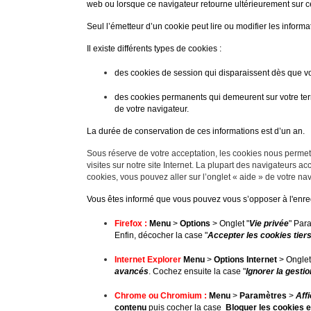
web ou lorsque ce navigateur retourne ultérieurement sur c
Seul l’émetteur d’un cookie peut lire ou modifier les inform
Il existe différents types de cookies :
des cookies de session qui disparaissent dès que vous
des cookies permanents qui demeurent sur votre term
de votre navigateur.
La durée de conservation de ces informations est d’un an.
Sous réserve de votre acceptation, les cookies nous permet
visites sur notre site Internet. La plupart des navigateurs a
cookies, vous pouvez aller sur l’onglet « aide » de votre na
Vous êtes informé que vous pouvez vous s’opposer à l'enreg
Firefox :
Menu
>
Options
> Onglet "
Vie privée
"
Para
Enfin, décocher la case "
Accepter les cookies tier
Internet Explorer
Menu
>
Options Internet
> Onglet
avancés
.
Cochez ensuite la case "
Ignorer la gesti
Chrome ou Chromium :
Menu
>
Paramètres
>
Aff
contenu
puis cocher la case
Bloquer les cookies e