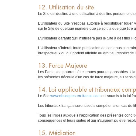
12. Utilisation du site
Le Site est destiné à une utilisation à des fins personnelles
L’Utilisateur du Site n’est pas autorisé à redistribuer, loue
sur le Site de quelque manière que ce soit, à quelque titre 
L'Utilisateur garantit qu'il n'utilisera pas le Site à des fins illic
L’Utilisateur s’interdit toute publication de contenus contra
irrespectueux ou qui portent atteinte au droit au respect de l
13. Force Majeure
Les Parties ne pourront être tenues pour responsables si la
les présentes découle d'un cas de force majeure, au sens de 
14. Loi applicable et tribunaux comp
Le Site
www.obseques-en-france.com
est soumis à la loi fr
Les tribunaux français seront seuls compétents en cas de lit
Tous les litiges auxquels l’application des présentes condition
conséquences et leurs suites et qui n'auraient pu être réso
15. Médiation