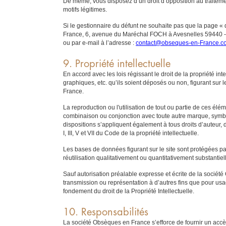
De même, vous disposez d’un droit d’opposition au traitem
motifs légitimes.
Si le gestionnaire du défunt ne souhaite pas que la page « 
France, 6, avenue du Maréchal FOCH à Avesnelles 59440 - Fr
ou par e-mail à l’adresse :
contact@obseques-en-France.c
9. Propriété intellectuelle
En accord avec les lois régissant le droit de la propriété int
graphiques, etc. qu’ils soient déposés ou non, figurant sur 
France.
La reproduction ou l'utilisation de tout ou partie de ces élé
combinaison ou conjonction avec toute autre marque, symbol
dispositions s’appliquent également à tous droits d’auteur, 
I, III, V et VII du Code de la propriété intellectuelle.
Les bases de données figurant sur le site sont protégées par 
réutilisation qualitativement ou quantitativement substanti
Sauf autorisation préalable expresse et écrite de la sociét
transmission ou représentation à d’autres fins que pour usag
fondement du droit de la Propriété Intellectuelle.
10. Responsabilités
La société Obsèques en France s’efforce de fournir un accès