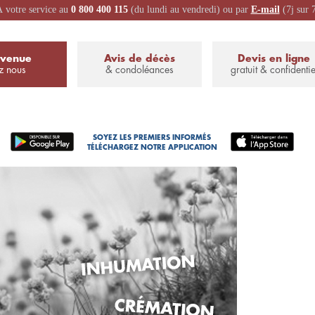
 votre service au
0 800 400 115
(du lundi au vendredi) ou par
E-mail
(7j sur 
nvenue
Avis de décès
Devis en ligne
z nous
& condoléances
gratuit & confidentie
SOYEZ LES PREMIERS INFORMÉS
TÉLÉCHARGEZ NOTRE APPLICATION
n devis obsèques complet
arif dans les meilleurs délais
ROCHE