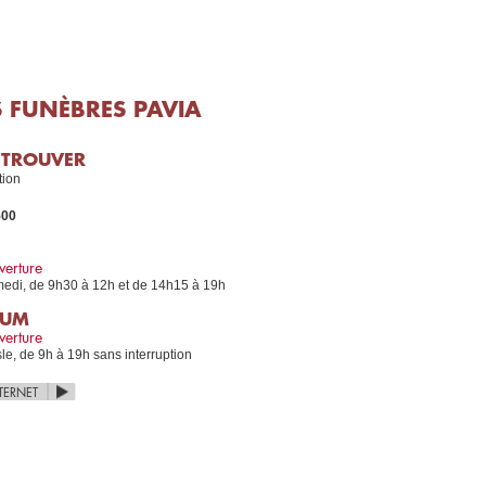
 FUNÈBRES PAVIA
 TROUVER
tion
500
verture
medi, de 9h30 à 12h et de 14h15 à 19h
IUM
verture
le, de 9h à 19h sans interruption
NTERNET