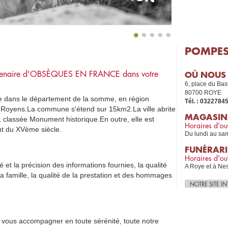
POMPES
enaire d'
OBSÈQUES EN FRANCE
dans votre
OÙ NOUS
6, place du Bas
80700 ROYE
e dans le département de la somme, en région
Tél. :
0322784
s Royens.La commune s'étend sur 15km2.La ville abrite
MAGASIN
, classée Monument historique.En outre, elle est
Horaires d'ou
nt du XVème siècle.
Du lundi au sa
FUNÉRAR
Horaires d'ou
 et la précision des informations fournies, la qualité
A Roye et à Nes
 la famille, la qualité de la prestation et des hommages
NOTRE SITE I
et vous accompagner en toute sérénité, toute notre