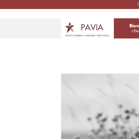
À
Bie
che
Réalisez u
et obtenez un t
LE DÉCÈS DE VOTRE P
VIENT DE SURVENIR
DEVIS URGENT