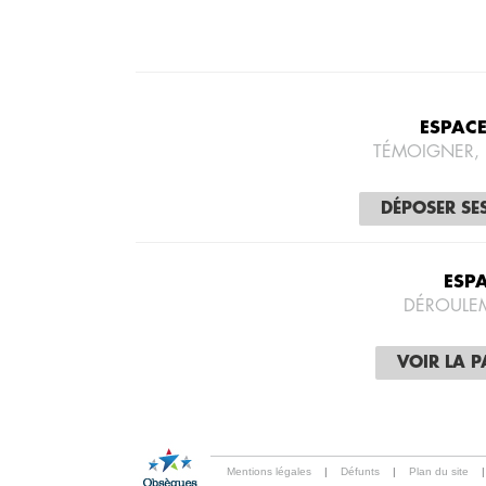
ESPAC
TÉMOIGNER,
DÉPOSER SE
ESP
DÉROULE
VOIR LA 
Mentions légales
|
Défunts
|
Plan du site
|