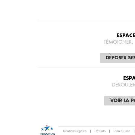
ESPAC
TÉMOIGNER,
DÉPOSER SE
ESP
DÉROULE
VOIR LA 
Mentions légales
|
Défunts
|
Plan du site
|