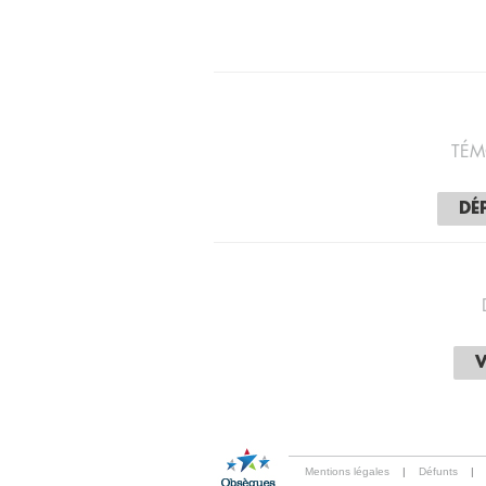
TÉM
DÉ
V
Mentions légales
|
Défunts
|