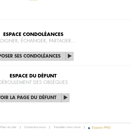
ESPACE CONDOLÉANCES
OIGNER, ÉCHANGER, PARTAGER…
POSER SES CONDOLÉANCES
ESPACE DU DÉFUNT
DÉROULEMENT DES OBSÈQUES
OIR LA PAGE DU DÉFUNT
Plan du site
|
Contactez-nous
|
Travailler chez nous
|
Espace PRO