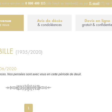
 votre service au
0 800 400 115
(du lundi au vendredi) ou par
E-mail
(7j sur 
nvenue
Avis de décès
Devis en ligne
z nous
& condoléances
gratuit & confidentie
ILLE
(1935/2020)
6/06/2020
ces. Nos pensées sont avec vous en cette période de deuil.
1