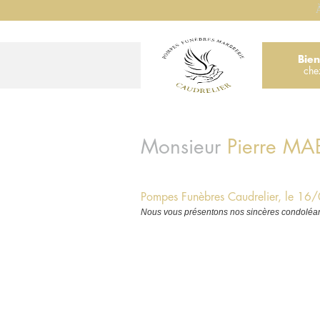
À
Bie
che
Monsieur
Pierre
MAB
Pompes Funèbres Caudrelier, le 1
Nous vous présentons nos sincères condoléan