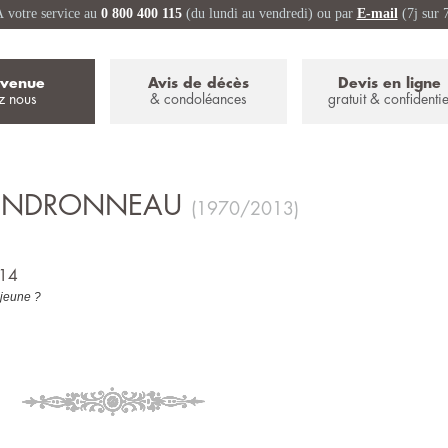
 votre service au
0 800 400 115
(du lundi au vendredi) ou par
E-mail
(7j sur 
nvenue
Avis de décès
Devis en ligne
z nous
& condoléances
gratuit & confidentie
ENDRONNEAU
(1970/2013)
014
 jeune ?