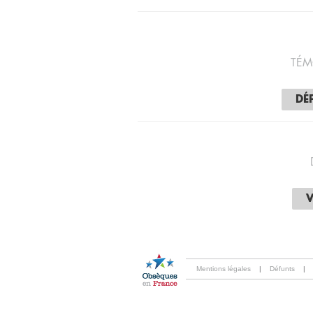
TÉM
DÉ
V
Mentions légales
|
Défunts
|