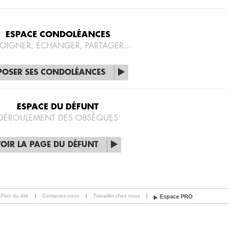
ESPACE CONDOLÉANCES
OIGNER, ÉCHANGER, PARTAGER…
POSER SES CONDOLÉANCES
ESPACE DU DÉFUNT
DÉROULEMENT DES OBSÈQUES
OIR LA PAGE DU DÉFUNT
Plan du site
|
Contactez-nous
|
Travailler chez nous
|
Espace PRO