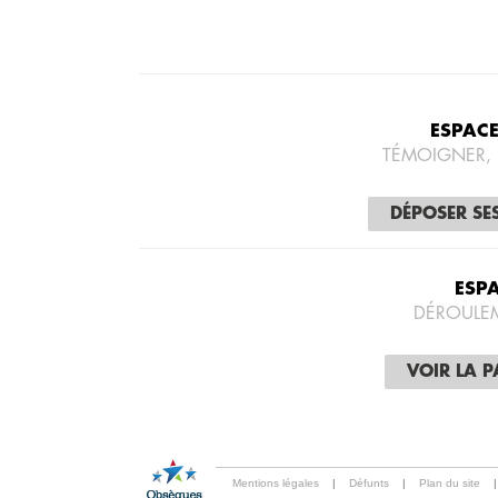
ESPAC
TÉMOIGNER,
DÉPOSER SE
ESP
DÉROULE
VOIR LA 
Mentions légales
|
Défunts
|
Plan du site
|