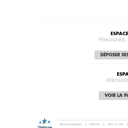
ESPAC
TÉMOIGNER,
DÉPOSER SE
ESP
DÉROULE
VOIR LA 
Mentions légales
|
Défunts
|
Plan du site
|