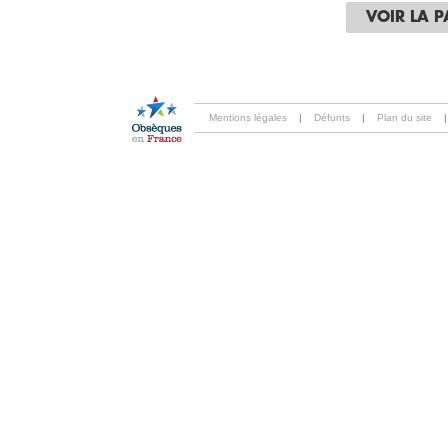
VOIR LA 
Mentions légales
|
Défunts
|
Plan du site
|