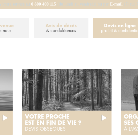
 votre service au
0 800 400 115
(du lundi au vendredi) ou par
E-mail
(7j sur 
nvenue
Avis de décès
Devis en ligne
z nous
& condoléances
gratuit & confidentie
VOTRE PROCHE
ORG
EST EN FIN DE VIE ?
SES
DEVIS OBSÈQUES
À L'A