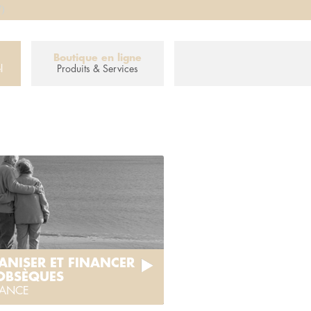
7)
Boutique en ligne
l
Produits & Services
ANISER ET FINANCER
 OBSÈQUES
VANCE