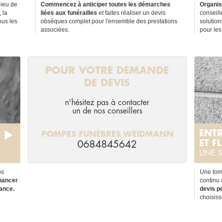
lieu de
Commencez à anticiper toutes les démarches
Organis
 la
liées aux funérailles
et faites réaliser un devis
conseill
ous les
obsèques complet pour l'ensemble des prestations
solutio
associées.
pour les
POUR VOTRE DEMANDE
DE DEVIS
n'hésitez pas à contacter
un de nos conseillers
ENTR
POMPES FUNÈBRES WEIDMANN
ET F
0684845642
UNE S
os
Une tom
inancer
continu
ance.
devis p
choisiss