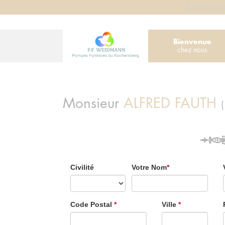
À votre servi
Bienvenue
chez nous
Monsieur
ALFRED
FAUTH
Civilité
Votre Nom
*
Code Postal
*
Ville
*