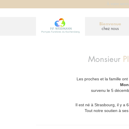
À votre servi
Bienvenue
chez nous
Monsieur
P
Les proches et la famille ont
_
Mons
survenu le 5 décemb
Il est né à Strasbourg, il y a
Tout notre soutien à s