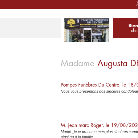
À
Bie
che
Madame
Augusta
D
Pompes Funèbres Du Centre, le 1
Nous vous présentons nos sincères condoléan
M. jean marc Roger, le 19/08/20
Marité , je te presente mes plus sincéres con
ainsi qu à la famille.