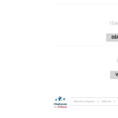
TÉM
DÉ
V
Mentions légales
|
Défunts
|