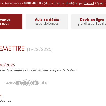
 votre service au
0 800 400 115
(du lundi au vendredi) ou par
E-mail
(7j sur 
nvenue
Avis de décès
Devis en ligne
z nous
& condoléances
gratuit & confidentie
EMETTRE
(1922/2025)
8/08/2025
ces. Nos pensées sont avec vous en cette période de deuil.
25
doleances