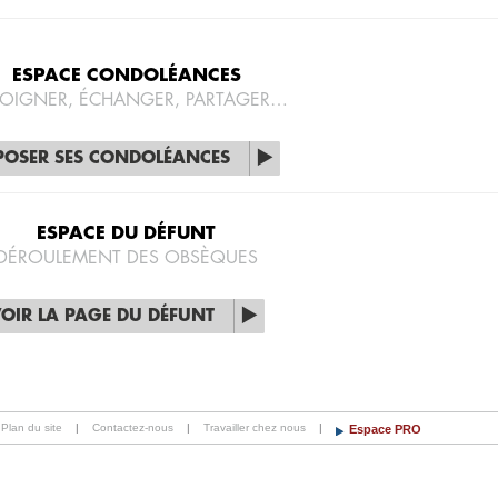
ESPACE CONDOLÉANCES
OIGNER, ÉCHANGER, PARTAGER…
POSER SES CONDOLÉANCES
ESPACE DU DÉFUNT
DÉROULEMENT DES OBSÈQUES
OIR LA PAGE DU DÉFUNT
Plan du site
|
Contactez-nous
|
Travailler chez nous
|
Espace PRO