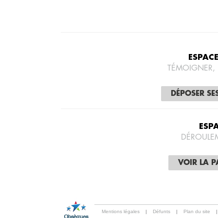
ESPAC
TÉMOIGNER,
DÉPOSER SE
ESP
DÉROULE
VOIR LA 
Mentions légales
|
Défunts
|
Plan du site
|