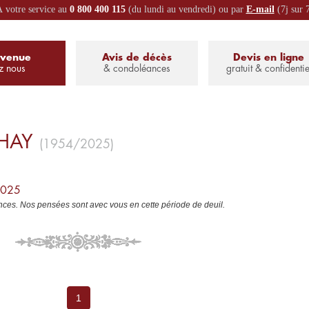
 votre service au
0 800 400 115
(du lundi au vendredi) ou par
E-mail
(7j sur 
nvenue
Avis de décès
Devis en ligne
z nous
& condoléances
gratuit & confidentie
HAY
(1954/2025)
2025
ces. Nos pensées sont avec vous en cette période de deuil.
1