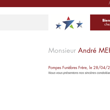
À
Bie
che
Monsieur
André
ME
Pompes Funèbres Frère, le 28/04/
Nous vous présentons nos sincères condoléan