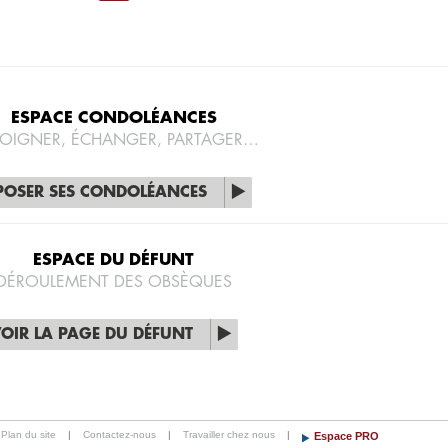
ESPACE CONDOLÉANCES
OIGNER, ÉCHANGER, PARTAGER…
POSER SES CONDOLÉANCES
ESPACE DU DÉFUNT
DÉROULEMENT DES OBSÈQUES
OIR LA PAGE DU DÉFUNT
Plan du site
|
Contactez-nous
|
Travailler chez nous
|
Espace PRO