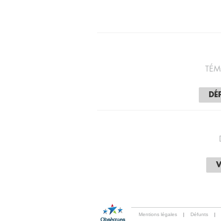
TÉM
DÉ
V
Mentions légales
|
Défunts
|