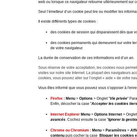
web ou lorsque ce navigateur retourne ultérieurement sur c
Seul l’émetteur d’un cookie peut lire ou modifier les inform
Il existe différents types de cookies :
des cookies de session qui disparaissent dès que vous
des cookies permanents qui demeurent sur votre term
de votre navigateur.
La durée de conservation de ces informations est d’un an.
Sous réserve de votre acceptation, les cookies nous permet
visites sur notre site Internet. La plupart des navigateurs a
cookies, vous pouvez aller sur l’onglet « aide » de votre na
Vous êtes informé que vous pouvez vous s’opposer à l'enreg
Firefox :
Menu
>
Options
> Onglet "
Vie privée
"
Para
Enfin, décocher la case "
Accepter les cookies tier
Internet Explorer
Menu
>
Options Internet
> Onglet
avancés
.
Cochez ensuite la case "
Ignorer la gesti
Chrome ou Chromium :
Menu
>
Paramètres
>
Aff
contenu
puis cocher la case
Bloquer les cookies e