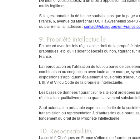
De même, vous disposez d’un droit d’opposition au traitem
motifs légitimes.
Si le gestionnaire du défunt ne souhaite pas que la page « 
France, 6, avenue du Maréchal FOCH à Avesnelles 59440 - Fr
ou par e-mail à l’adresse :
contact@obseques-en-France.c
9. Propriété intellectuelle
En accord avec les lois régissant le droit de la propriété int
graphiques, etc. qu’ils soient déposés ou non, figurant sur 
France.
La reproduction ou l'utilisation de tout ou partie de ces élé
combinaison ou conjonction avec toute autre marque, symbol
dispositions s’appliquent également à tous droits d’auteur, 
I, III, V et VII du Code de la propriété intellectuelle.
Les bases de données figurant sur le site sont protégées par 
réutilisation qualitativement ou quantitativement substanti
Sauf autorisation préalable expresse et écrite de la sociét
transmission ou représentation à d’autres fins que pour usag
fondement du droit de la Propriété Intellectuelle.
10. Responsabilités
La société Obsèques en France s’efforce de fournir un accès