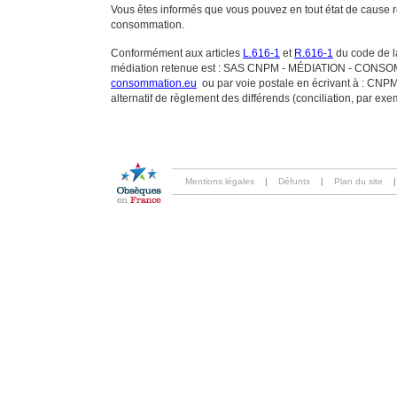
Vous êtes informés que vous pouvez en tout état de cause 
consommation.
Conformément aux articles
L.616-1
et
R.616-1
du code de la
médiation retenue est : SAS CNPM - MÉDIATION - CONSOMMA
consommation.eu
ou par voie postale en écrivant à : 
alternatif de règlement des différends (conciliation, par ex
Mentions légales
|
Défunts
|
Plan du site
|