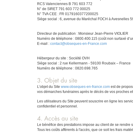
RCS Valenciennes B 791 603 772
N° de SIRET 791 603 772 00025
N° TVA CEE : FR 0179160377200025
Siège social : 6, avenue du Maréchal FOCH à Avesnelles 5
Directeur de publication : Monsieur Jean-Pierre VIOLIER
Numéro de téléphone : 0800.400.115 (coût non surtaxé d’un
E-mail :
contact@obseques-en-France.com
Hébergeur du site : Société OVH
Siège social : 2 rue Kellermann - 59100 Roubaix – France
Numéro de téléphone : 0820.698.765
3. Objet du site
L’objet du Site
www.obseques-en-france.com
est de propose
vos démarches funéraires après le décès de vos proches et
Les utilisateurs du Site peuvent souscrire en ligne les serv
confidentiel et personnel.
4. Accès au site
Le bénéfice des prestations impose au client de se rendre sur 
Tous les coûts afférents à l'accès, que ce soit les frais maté