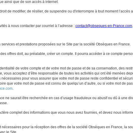
e ainsi que de son accès à internet.
oit de modifier, de résilier, de suspendre ou d'interrompre à tout moment l’accès au
ités à nous contacter par courriel à l’adresse :
contact@obseques-en-France.com
.
es services et prestations proposées sur le Site par la société Obsèques en France.
une des offres doit, au préalable, créer un compte. Il pourra accéder à ce compte pe
entialité de votre compte et de votre mot de passe et de sa conservation, des restri
able, vous acceptez d’être responsable de toutes les activités qui ont été menées d
nécessaires pour vous assurer que votre mot de passe reste confidentiel et sécuri
ire que votre mot de passe est connu de quelqu’un d’autre, ou si votre mot de pass
nce.com
.
ce ne saurait être recherchée en cas d’usage frauduleux ou abusif ou dû à une divu
asse.
ractère complet des informations que vous nous avez fournies, et devez nous info
 nécessaires pour la réception des offres de la société Obsèques en France, la sous
vec le Site.