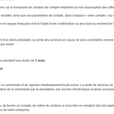
res sur le formulaire de création de compte entraînera la non-souscription des offre
modifier, ainsi que vos paramètres de compte, dans l’espace « votre compte » du si
s en langue française et font l'objet d'une confirmation au plus tard au moment de 
nt d’un devis préalable, la vente des services en cause ne sera considérée comme dé
 par email.
ables pendant une durée de
1 mois.
il.
de de la commande et de signaler immédiatement toute erreur. La vente de services n
ation de la commande par le prestataire, par courrier électronique et après encaissem
, de fermer un compte, de retirer du contenu si vous êtes en violation des lois appl
es de notre entreprise.