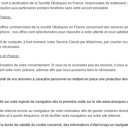
ont à destination de la Société Obsèques en France, responsable de traitement, 
iquées aux partenaires pompes funèbres sans votre accord préalable.
France :
 offres commerciales de la société Obsèques en France concernant des services an
phone ; nos offres sont sélectionnées pour répondre à votre attente et vous satisfai
ffit de contacter, à tout moment, notre Service Clients par téléphone, par courrier o
le nécessaire.
s en France :
ception de votre consentement. Si vous ne le souhaitez pas les recevoir, il vous suf
ant votre nom, prénom, adresse afin que nous puissions faire le nécessaire.
ité de vos données à caractère personnel en mettant en place une protection des d
.
llé sur votre logiciel de navigation dès la première visite sur le site www.obseques
ite internet envoie au navigateur de votre ordinateur afin de garder certaines donn
s et à quelle fréquence, et de faciliter votre navigation sur notre site Internet.
la durée de validité du cookie concerné, des informations d’état lorsqu’un navigat