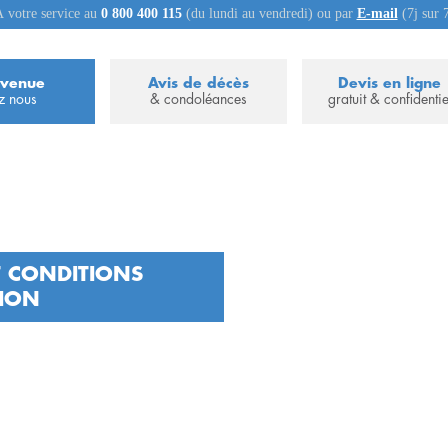
 votre service au
0 800 400 115
(du lundi au vendredi) ou par
E-mail
(7j sur 
nvenue
Avis de décès
Devis en ligne
z nous
& condoléances
gratuit & confidentie
T CONDITIONS
TION