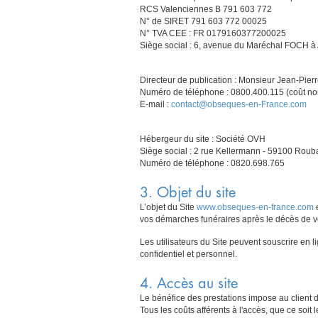
RCS Valenciennes B 791 603 772
N° de SIRET 791 603 772 00025
N° TVA CEE : FR 0179160377200025
Siège social : 6, avenue du Maréchal FOCH à
Directeur de publication : Monsieur Jean-Pie
Numéro de téléphone : 0800.400.115 (coût non
E-mail :
contact@obseques-en-France.com
Hébergeur du site : Société OVH
Siège social : 2 rue Kellermann - 59100 Roub
Numéro de téléphone : 0820.698.765
3. Objet du site
L’objet du Site
www.obseques-en-france.com
e
vos démarches funéraires après le décès de vo
Les utilisateurs du Site peuvent souscrire en 
confidentiel et personnel.
4. Accès au site
Le bénéfice des prestations impose au client de 
Tous les coûts afférents à l'accès, que ce soit 