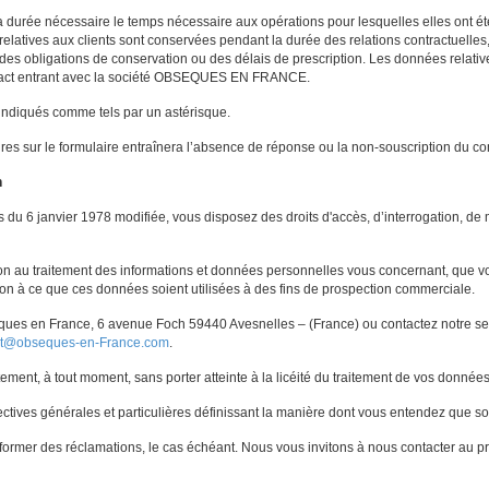
durée nécessaire le temps nécessaire aux opérations pour lesquelles elles ont été 
relatives aux clients sont conservées pendant la durée des relations contractuelle
 des obligations de conservation ou des délais de prescription. Les données relat
ntact entrant avec la société OBSEQUES EN FRANCE.
indiqués comme tels par un astérisque.
ires sur le formulaire entraînera l’absence de réponse ou la non-souscription du c
n
du 6 janvier 1978 modifiée, vous disposez des droits d'accès, d’interrogation, de mo
on au traitement des informations et données personnelles vous concernant, que 
ition à ce que ces données soient utilisées à des fins de prospection commerciale.
èques en France, 6 avenue Foch 59440 Avesnelles – (France) ou contactez notre ser
ct@obseques-en-France.com
.
tement, à tout moment, sans porter atteinte à la licéité du traitement de vos donnée
ectives générales et particulières définissant la manière dont vous entendez que so
former des réclamations, le cas échéant. Nous vous invitons à nous contacter au pr