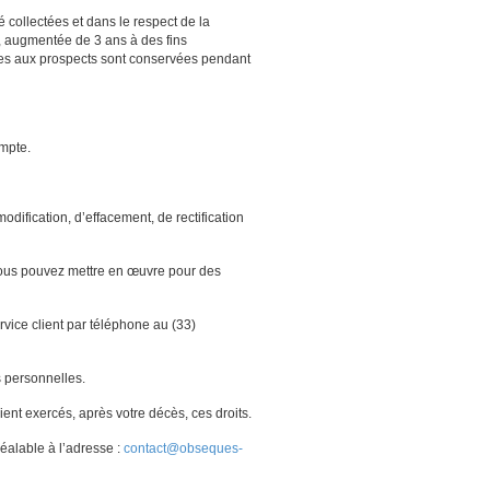
collectées et dans le respect de la
s, augmentée de 3 ans à des fins
ives aux prospects sont conservées pendant
ompte.
dification, d’effacement, de rectification
vous pouvez mettre en œuvre pour des
vice client par téléphone au (33)
s personnelles.
ient exercés, après votre décès, ces droits.
éalable à l’adresse :
contact@obseques-