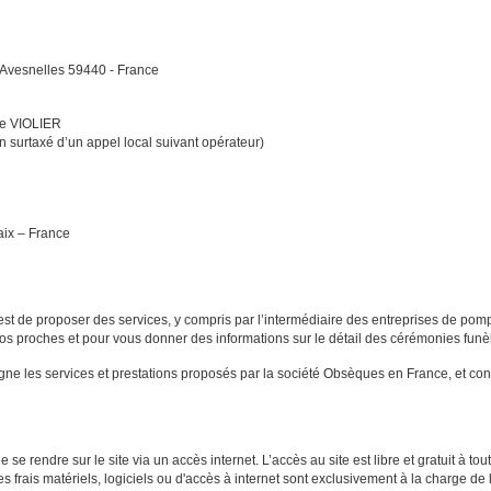
 Avesnelles 59440 - France
rre VIOLIER
 surtaxé d’un appel local suivant opérateur)
aix – France
st de proposer des services, y compris par l’intermédiaire des entreprises de pomp
s proches et pour vous donner des informations sur le détail des cérémonies funè
ligne les services et prestations proposés par la société Obsèques en France, et co
se rendre sur le site via un accès internet. L’accès au site est libre et gratuit à tout
les frais matériels, logiciels ou d'accès à internet sont exclusivement à la charge de l