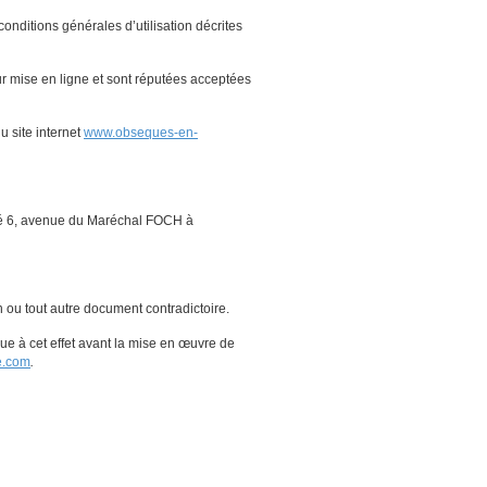
 conditions générales d’utilisation décrites
r mise en ligne et sont réputées acceptées
u site internet
www.obseques-en-
itué 6, avenue du Maréchal FOCH à
n ou tout autre document contradictoire.
vue à cet effet avant la mise en œuvre de
e.com
.