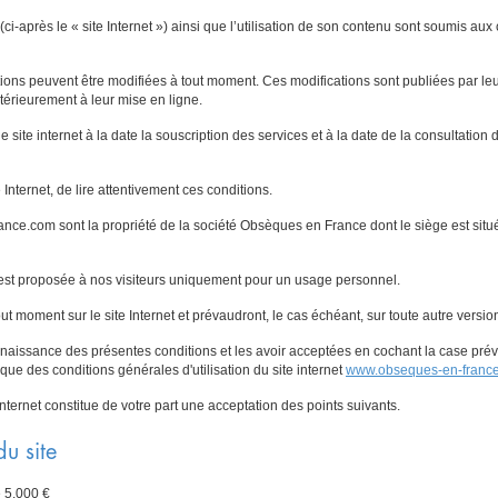
(ci-après le « site Internet ») ainsi que l’utilisation de son contenu sont soumis aux
ons peuvent être modifiées à tout moment. Ces modifications sont publiées par leu
stérieurement à leur mise en ligne.
 site internet à la date la souscription des services et à la date de la consultation d
 Internet, de lire attentivement ces conditions.
rance.com sont la propriété de la société Obsèques en France dont le siège est s
 est proposée à nos visiteurs uniquement pour un usage personnel.
t moment sur le site Internet et prévaudront, le cas échéant, sur toute autre versio
connaissance des présentes conditions et les avoir acceptées en cochant la case pré
que des conditions générales d'utilisation du site internet
www.obseques-en-franc
Internet constitue de votre part une acceptation des points suivants.
du site
e 5.000 €