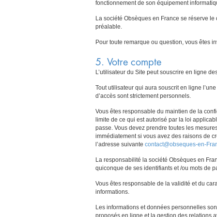
fonctionnement de son équipement informatiqu
La société Obsèques en France se réserve le dr
préalable.
Pour toute remarque ou question, vous êtes inv
5. Votre compte
L’utilisateur du Site peut souscrire en ligne d
Tout utilisateur qui aura souscrit en ligne l’
d’accès sont strictement personnels.
Vous êtes responsable du maintien de la confid
limite de ce qui est autorisé par la loi applic
passe. Vous devez prendre toutes les mesures 
immédiatement si vous avez des raisons de cro
l’adresse suivante
contact@obseques-en-Fra
La responsabilité la société Obsèques en Fran
quiconque de ses identifiants et /ou mots de p
Vous êtes responsable de la validité et du ca
informations.
Les informations et données personnelles sont
proposés en ligne et la gestion des relations a