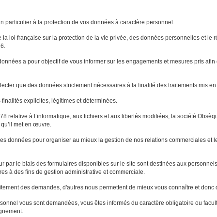
 particulier à la protection de vos données à caractère personnel.
 la loi française sur la protection de la vie privée, des données personnelles et le
6.
 données a pour objectif de vous informer sur les engagements et mesures pris afin 
lecter que des données strictement nécessaires à la finalité des traitements mis e
inalités explicites, légitimes et déterminées.
8 relative à l’informatique, aux fichiers et aux libertés modifiées, la société Obsè
 qu’il met en œuvre.
données pour organiser au mieux la gestion de nos relations commerciales et les 
r par le biais des formulaires disponibles sur le site sont destinées aux personnel
es à des fins de gestion administrative et commerciale.
itement des demandes, d'autres nous permettent de mieux vous connaître et donc d
onnel vous sont demandées, vous êtes informés du caractère obligatoire ou facultat
ignement.