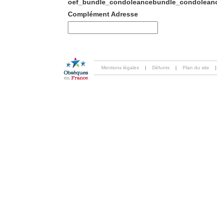
oef_bundle_condoleancebundle_condoleanc
Complément Adresse
Mentions légales
|
Défunts
|
Plan du site
|