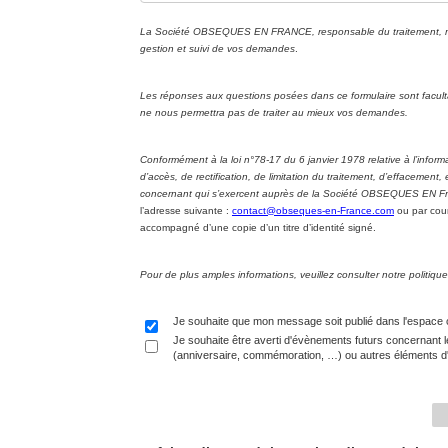
La Société OBSEQUES EN FRANCE, responsable du traitement, met 
gestion et suivi de vos demandes
.
Les réponses aux questions posées dans ce formulaire sont facul
ne nous permettra pas de traiter au mieux vos demandes.
Conformément à la loi n°78-17 du 6 janvier 1978 relative à l’informa
d’accès, de rectification, de limitation du traitement, d’effacement
concernant qui s’exercent auprès de la Société OBSEQUES EN Fran
l’adresse suivante :
contact@obseques-en-France.com
ou par cour
accompagné d’une copie d’un titre d’identité signé.
Pour de plus amples informations, veuillez consulter notre politi
Je souhaite que mon message soit publié dans l'espace
Je souhaite être averti d'évènements futurs concernant l
(anniversaire, commémoration, …) ou autres éléments d'