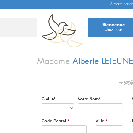
À votre servi
Bienvenue
chez nous
Madame
Alberte
LEJEUN
Civilité
Votre Nom
*
Code Postal
*
Ville
*