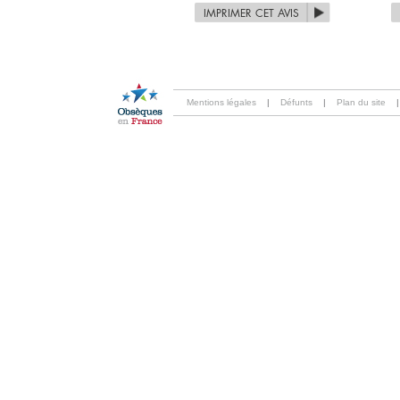
IMPRIMER CET AVIS
Mentions légales
|
Défunts
|
Plan du site
|