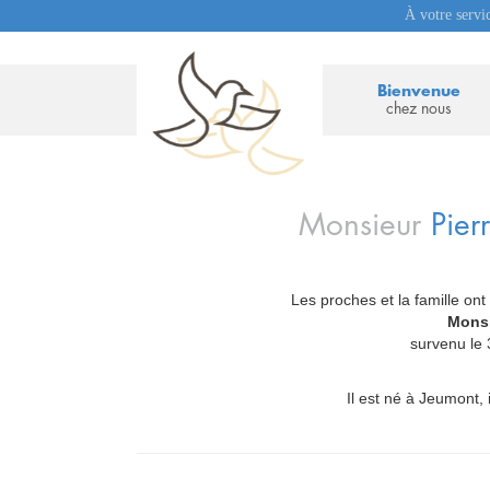
À votre servi
Bienvenue
chez nous
Monsieur
Pier
Les proches et la famille ont
_
Monsi
survenu le
Il est né à Jeumont, 