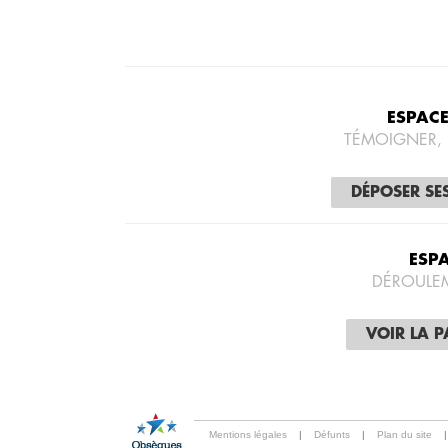
ESPAC
TÉMOIGNER,
DÉPOSER SE
ESP
DÉROULE
VOIR LA 
Mentions légales
|
Défunts
|
Plan du site
|