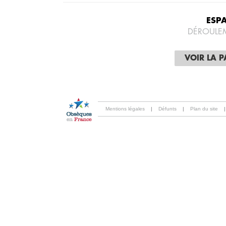
ESP
DÉROULE
VOIR LA 
Mentions légales
|
Défunts
|
Plan du site
|