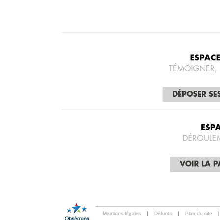
ESPAC
TÉMOIGNER,
DÉPOSER SE
ESP
DÉROULE
VOIR LA 
Mentions légales
|
Défunts
|
Plan du site
|