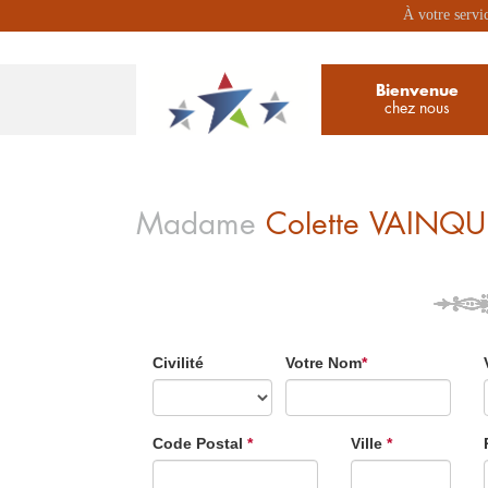
À votre servi
Bienvenue
chez nous
Madame
Colette
VAINQU
Civilité
Votre Nom
*
Code Postal
*
Ville
*