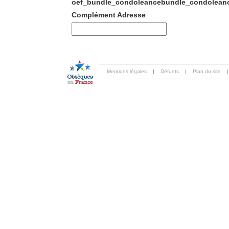
oef_bundle_condoleancebundle_condoleanc
Complément Adresse
Mentions légales
|
Défunts
|
Plan du site
|