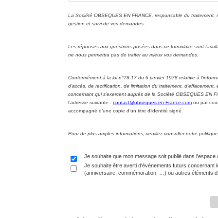
La Société OBSEQUES EN FRANCE, responsable du traitement, met 
gestion et suivi de vos demandes
.
Les réponses aux questions posées dans ce formulaire sont facul
ne nous permettra pas de traiter au mieux vos demandes.
Conformément à la loi n°78-17 du 6 janvier 1978 relative à l’informa
d’accès, de rectification, de limitation du traitement, d’effacement
concernant qui s’exercent auprès de la Société OBSEQUES EN Fran
l’adresse suivante :
contact@obseques-en-France.com
ou par cour
accompagné d’une copie d’un titre d’identité signé.
Pour de plus amples informations, veuillez consulter notre politi
Je souhaite que mon message soit publié dans l'espace
Je souhaite être averti d'évènements futurs concernant l
(anniversaire, commémoration, …) ou autres éléments d'