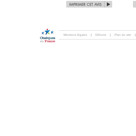
IMPRIMER CET AVIS
Mentions légales
|
Défunts
|
Plan du site
|