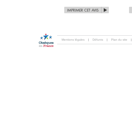
IMPRIMER CET AVIS
Mentions légales
|
Défunts
|
Plan du site
|