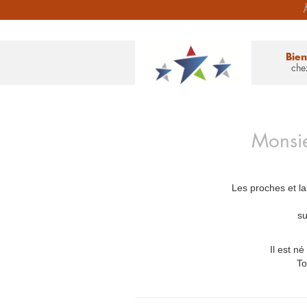
À
Bie
che
Monsi
Les proches et la
su
Il est né
To