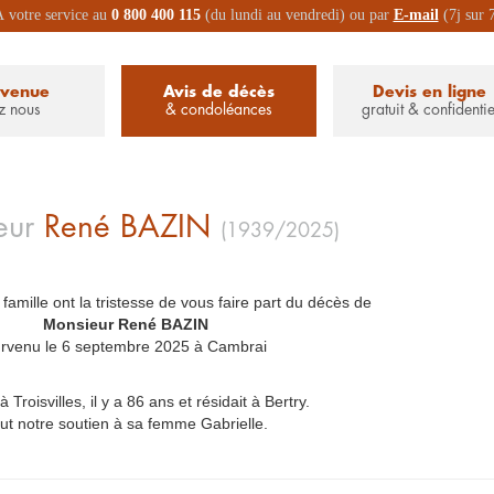
 votre service au
0 800 400 115
(du lundi au vendredi) ou par
E-mail
(7j sur 
nvenue
Avis de décès
Devis en ligne
z nous
& condoléances
gratuit & confidentie
eur
René
BAZIN
(1939/2025)
 famille ont la tristesse de vous faire part du décès de
_
Monsieur René BAZIN
_
rvenu le 6 septembre 2025 à Cambrai
 à Troisvilles, il y a 86 ans et résidait à Bertry.
ut notre soutien à sa femme Gabrielle.