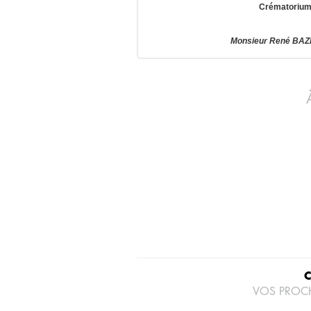
Crématorium 
Monsieur René BAZI
VOS PROC