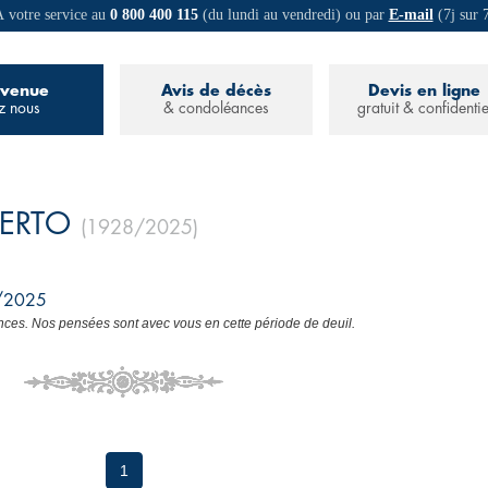
 votre service au
0 800 400 115
(du lundi au vendredi) ou par
E-mail
(7j sur 
nvenue
Avis de décès
Devis en ligne
z nous
& condoléances
gratuit & confidentie
CERTO
(1928/2025)
5/2025
ces. Nos pensées sont avec vous en cette période de deuil.
1