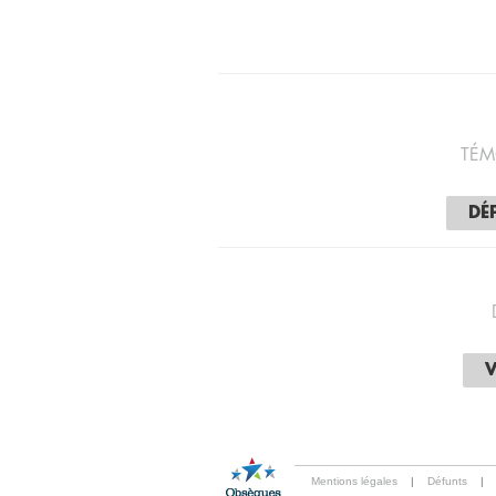
TÉM
DÉ
V
Mentions légales
|
Défunts
|