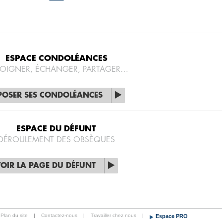
ESPACE CONDOLÉANCES
OIGNER, ÉCHANGER, PARTAGER…
POSER SES CONDOLÉANCES
ESPACE DU DÉFUNT
DÉROULEMENT DES OBSÈQUES
OIR LA PAGE DU DÉFUNT
Plan du site
|
Contactez-nous
|
Travailler chez nous
|
Espace PRO