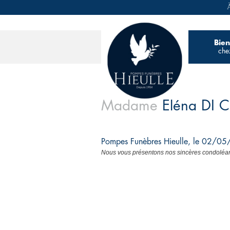
À
Bie
che
Madame
Eléna
DI 
Pompes Funèbres Hieulle, le 02/0
Nous vous présentons nos sincères condoléan