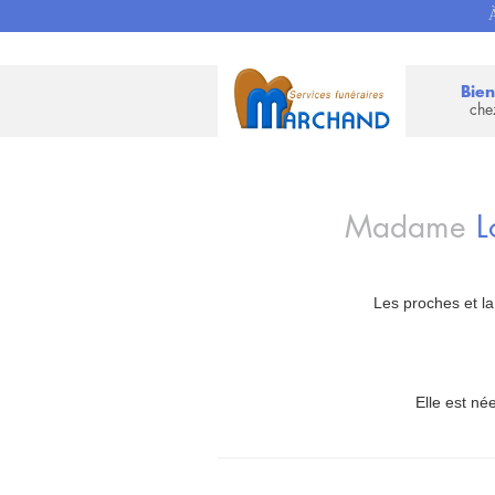
À
Bie
che
Madame
L
Les proches et la
Elle est née