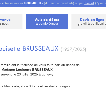
 votre service au
0 800 400 115
(du lundi au vendredi) ou par
E-mail
(7j sur 
nvenue
Avis de décès
Devis en ligne
z nous
& condoléances
gratuit & confidentie
ouisette
BRUSSEAUX
(1937/2025)
 famille ont la tristesse de vous faire part du décès de
_
Madame Louisette BRUSSEAUX
_
survenu le 23 juillet 2025 à Longwy
 à Moineville, il y a 88 ans et résidait à Longwy.