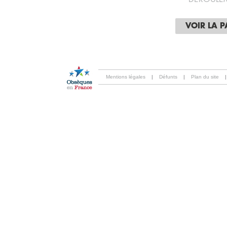
VOIR LA 
Mentions légales
|
Défunts
|
Plan du site
|